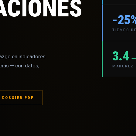
ACIONES
-25
TIEMPO DE
3.4
zgo en indicadores
cias — con datos,
MADUREZ 
 DOSSIER PDF